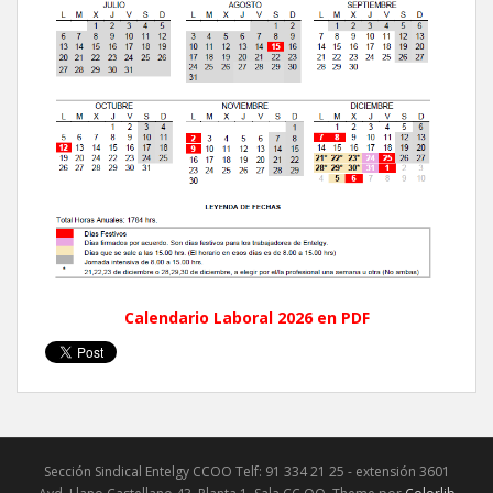
Calendario Laboral 2026 en PDF
Sección Sindical Entelgy CCOO Telf: 91 334 21 25 - extensión 3601