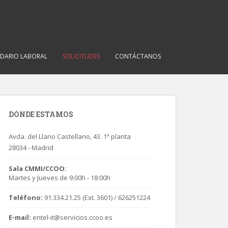
DARIO LABORAL
SOLICITUDES
CONTÁCTANOS
DÓNDE ESTAMOS
Avda. del Llano Castellano, 43. 1ª planta
28034 - Madrid
Sala CMMI/CCOO:
Martes y Jueves de 9:00h - 18:00h
Teléfono:
91.334.21.25 (Ext. 3601) / 626251224
E-mail:
entel-it@servicios.ccoo.es