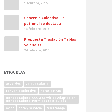
1 febrero, 2015
Convenio Colectivo: La
patronal se destapa
13 febrero, 2015
Propuesta Traslación Tablas
Salariales
24 febrero, 2015
ETIQUETAS
acuerdos
bajada salarial
convenio colectivo
horas extras
Jornada Laboral CCOO Servicios Adaptacion
Jornada Laboral Permisos retribuidos
msct
obra y servicio
teletrabajo