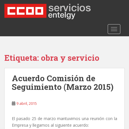
S
k
i
p
t
TOGGLE
o
m
a
Etiqueta:
obra y servicio
i
n
c
Acuerdo Comisión de
o
n
Seguimiento (Marzo 2015)
t
e
n
9 abril, 2015
t
El pasado 25 de marzo mantuvimos una reunión con la
Empresa y llegamos al siguiente acuerdo: