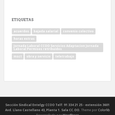
ETIQUETAS
acuerdos
bajada salarial
convenio colectivo
horas extras
Jornada Laboral CCOO Servicios Adaptacion Jornada
Laboral Permisos retribuidos
msct
obra y servicio
teletrabajo
Sección Sindical Entelgy CCOO Telf: 91 334 21 25 - extensión 3601
Avd. Llano Castellano 43, Planta 1. Sala CC.OO.
Theme por
Colorlib